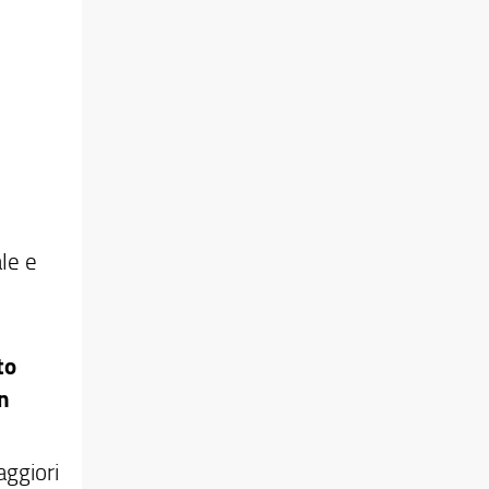
le e
to
n
ggiori